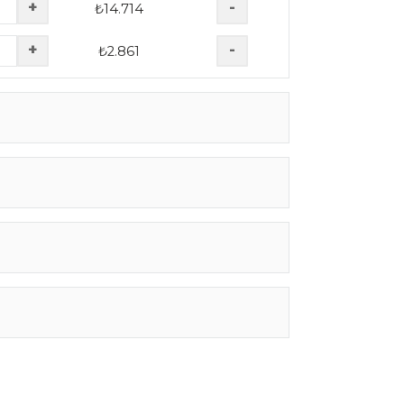
+
-
₺
14.714
+
-
₺
2.861