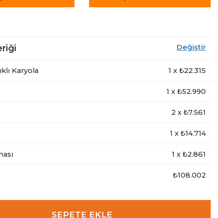
riği
Değiştir
ıklı Karyola
1
x ₺
22.315
1
x ₺
52.990
2
x ₺
7.561
1
x ₺
14.714
nası
1
x ₺
2.861
₺108.002
SEPETE EKLE