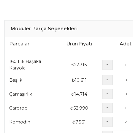
Modüler Parça Seçenekleri
Parçalar
Ürün Fiyatı
Adet
160 Lık Başlıklı
-
₺
22.315
Karyola
-
Başlık
₺
10.611
-
Çamaşırlık
₺
14.714
-
Gardrop
₺
52.990
-
Komodin
₺
7.561