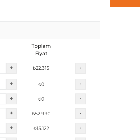
Toplam
Fiyat
+
-
₺
22.315
+
-
₺
0
+
-
₺
0
+
-
₺
52.990
+
-
₺
15.122