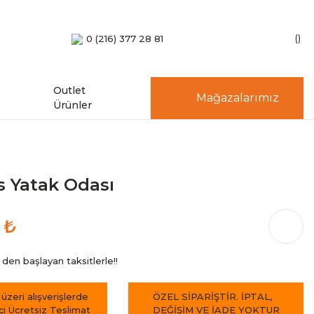
0 (216) 377 28 81
Outlet
Mağazalarımız
Ürünler
 Yatak Odası
 ₺
den başlayan taksitlerle!!
 üzeri alışverişlerde
ÖZEL SİPARİŞTİR. İPTAL,
içi Ücretsiz Teslimat
DEĞİŞİM VE İADE YOKTUR