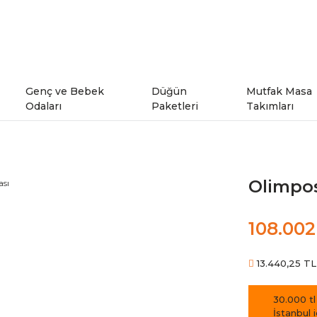
Genç ve Bebek
Düğün
Mutfak Masa
Odaları
Paketleri
Takımları
ı
Genç Odaları
Olimpos
rı
Bebek Odaları
108.002
şe Takımları
Ranzalar
13.440,25 TL 
odeller
30.000 tl
İstanbul 