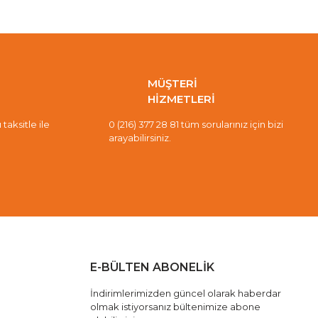
MÜŞTERİ
HİZMETLERİ
taksitle ile
0 (216) 377 28 81 tüm sorularınız için bizi
arayabilirsiniz.
E-BÜLTEN ABONELİK
İndirimlerimizden güncel olarak haberdar
olmak istiyorsanız bültenimize abone