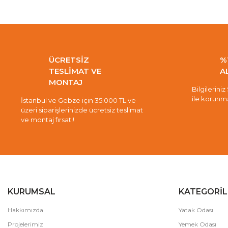
ÜCRETSİZ
%
TESLİMAT VE
A
MONTAJ
Bilgileriniz
ile korunm
İstanbul ve Gebze için 35.000 TL ve
üzeri siparişlerinizde ücretsiz teslimat
ve montaj fırsatı!
KURUMSAL
KATEGORİL
Hakkımızda
Yatak Odası
Projelerimiz
Yemek Odası