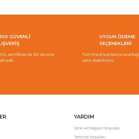
100 GÜVENLİ
UYGUN ÖDEME
LIŞVERİŞ
SEÇENEKLERİ
 SSL sertifikası ile 3D secure
Tüm kredi kartlarına avantajlı 
aktadır.
satın alabilirsiniz.
ER
YARDIM
İptal ve Değişim Koşulları
Teslimat Koşulları