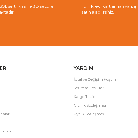
 SSL sertifikası ile 3D secure
Tüm kredi kartlarına avantajlı 
aktadır.
satın alabilirsiniz.
ER
YARDIM
İptal ve Değişim Koşulları
Teslimat Koşulları
Kargo Takip
Gizlilik Sözleşmesi
daları
Üyelik Sözleşmesi
ımları