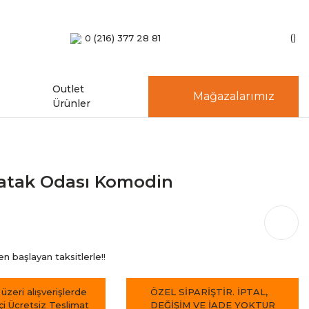
0 (216) 377 28 81
Outlet
Mağazalarımız
Ürünler
Yatak Odası Komodin
 başlayan taksitlerle!!
 üzeri alışverişlerde
ÖZEL SİPARİŞTİR. İPTAL,
içi Ücretsiz Teslimat
DEĞİŞİM VE İADE YOKTUR