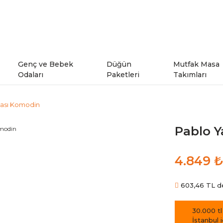
Genç ve Bebek
Düğün
Mutfak Masa
Odaları
Paketleri
Takımları
ası Komodin
ı
Genç Odaları
Pablo 
rı
Bebek Odaları
4.849 ₺
şe Takımları
Ranzalar
603,46 TL den
odeller
30.000 tl
İstanbul 