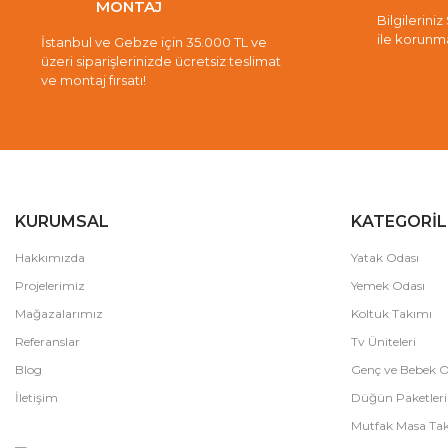
MONTAJ
Bilgileriniz
ile korunm
İstanbul ve Gebze için 35.000 TL ve
üzeri siparişlerinizde ücretsiz teslimat
ve montaj fırsatı!
KURUMSAL
KATEGORİL
Hakkımızda
Yatak Odası
Projelerimiz
Yemek Odası
Mağazalarımız
Koltuk Takımı
Referanslar
Tv Üniteleri
Blog
Genç ve Bebek O
İletişim
Düğün Paketleri
Mutfak Masa Tak