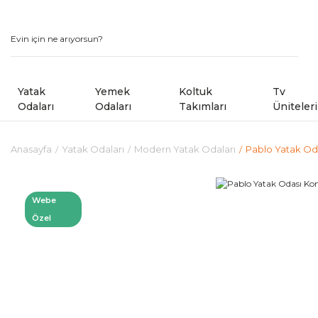
Yatak
Yemek
Koltuk
Tv
Odaları
Odaları
Takımları
Üniteleri
Anasayfa
Yatak Odaları
Modern Yatak Odaları
Pablo Yatak Od
Modern Yatak Odaları
Modern Yemek Odaları
Modern Koltuk Takımlar
Country Yatak Odaları
Kampanyalı Yemek Odaları
Avangard Koltuk Takımla
Webe
Özel
Kampanyalı Yatak Odaları
Sandalye ve Banklar
Kampanyalı Koltuk ve Kö
Shoowrom da Bulunan M
Köşe Koltuk Takımları