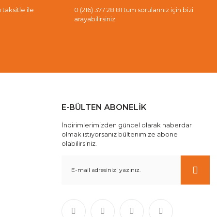
taksitle ile
0 (216) 377 28 81 tüm sorularınız için bizi
arayabilirsiniz.
E-BÜLTEN ABONELİK
İndirimlerimizden güncel olarak haberdar
olmak istiyorsanız bültenimize abone
olabilirsiniz.