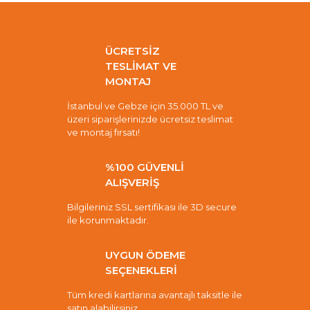
ÜCRETSİZ
TESLİMAT VE
MONTAJ
İstanbul ve Gebze için 35.000 TL ve
üzeri siparişlerinizde ücretsiz teslimat
ve montaj fırsatı!
%100 GÜVENLİ
ALIŞVERİŞ
Bilgileriniz SSL sertifikası ile 3D secure
ile korunmaktadır.
UYGUN ÖDEME
SEÇENEKLERİ
Tüm kredi kartlarına avantajlı taksitle ile
satın alabilirsiniz.