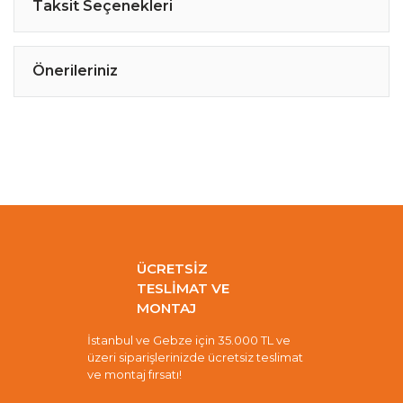
Taksit Seçenekleri
Önerileriniz
ÜCRETSİZ
TESLİMAT VE
MONTAJ
İstanbul ve Gebze için 35.000 TL ve
üzeri siparişlerinizde ücretsiz teslimat
ve montaj fırsatı!