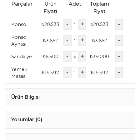
Parçalar
Ürün
Adet
Toplam
Fiyatı
Fiyat
-
+
-
Konsol
₺
20.533
₺
20.533
Konsol
-
+
-
₺
3.662
₺
3.662
Aynası
-
+
-
Sandalye
₺
6.500
₺
39.000
Yemek
-
+
-
₺
15.597
₺
15.597
Masası
Ürün Bilgisi
Yorumlar (0)