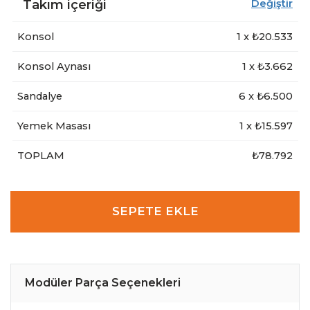
Takım içeriği
Değiştir
Konsol
1
x ₺
20.533
Konsol Aynası
1
x ₺
3.662
Sandalye
6
x ₺
6.500
Yemek Masası
1
x ₺
15.597
TOPLAM
₺78.792
SEPETE EKLE
Modüler Parça Seçenekleri