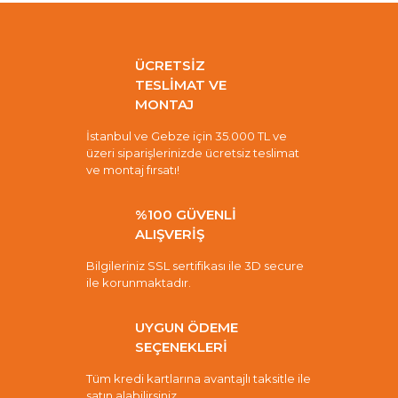
ÜCRETSİZ
TESLİMAT VE
MONTAJ
İstanbul ve Gebze için 35.000 TL ve
üzeri siparişlerinizde ücretsiz teslimat
ve montaj fırsatı!
%100 GÜVENLİ
ALIŞVERİŞ
Bilgileriniz SSL sertifikası ile 3D secure
ile korunmaktadır.
UYGUN ÖDEME
SEÇENEKLERİ
Tüm kredi kartlarına avantajlı taksitle ile
satın alabilirsiniz.