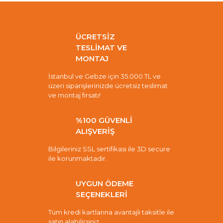
ÜCRETSİZ
TESLİMAT VE
MONTAJ
İstanbul ve Gebze için 35.000 TL ve
üzeri siparişlerinizde ücretsiz teslimat
ve montaj fırsatı!
%100 GÜVENLİ
ALIŞVERİŞ
Bilgileriniz SSL sertifikası ile 3D secure
ile korunmaktadır.
UYGUN ÖDEME
SEÇENEKLERİ
Tüm kredi kartlarına avantajlı taksitle ile
satın alabilirsiniz.