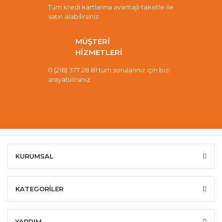
Tüm kredi kartlarına avantajlı taksitle ile
satın alabilirsiniz.
MÜŞTERİ
HİZMETLERİ
0 (216) 377 28 81 tüm sorularınız için bizi
arayabilirsiniz.
KURUMSAL
KATEGORİLER
YARDIM