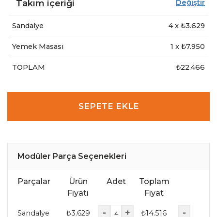
Takım içeriği
Değiştir
Sandalye
4
x ₺
3.629
Yemek Masası
1
x ₺
7.950
TOPLAM
₺22.466
SEPETE EKLE
Modüler Parça Seçenekleri
Parçalar
Ürün
Adet
Toplam
Fiyatı
Fiyat
-
+
-
Sandalye
₺
3.629
₺
14.516