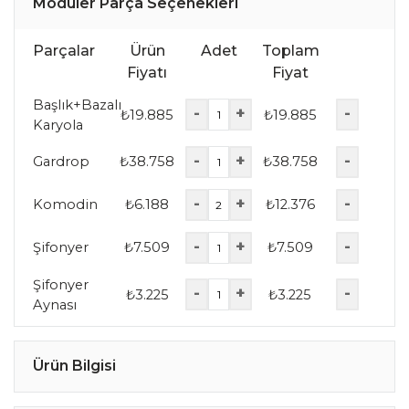
Modüler Parça Seçenekleri
Parçalar
Ürün
Adet
Toplam
Fiyatı
Fiyat
Başlık+Bazalı
-
+
-
₺
19.885
₺
19.885
Karyola
-
+
-
Gardrop
₺
38.758
₺
38.758
-
+
-
Komodin
₺
6.188
₺
12.376
-
+
-
Şifonyer
₺
7.509
₺
7.509
Şifonyer
-
+
-
₺
3.225
₺
3.225
Aynası
Ürün Bilgisi