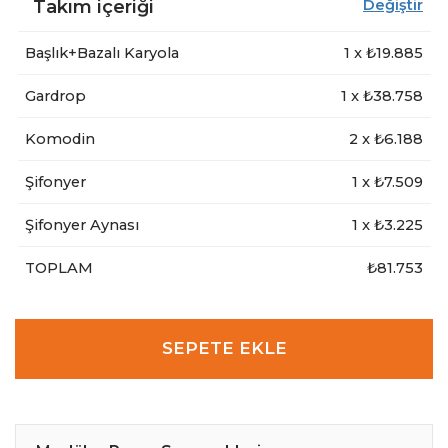
Takım içeriği
Değiştir
Başlık+Bazalı Karyola
1
x ₺
19.885
Gardrop
1
x ₺
38.758
Komodin
2
x ₺
6.188
Şifonyer
1
x ₺
7.509
Şifonyer Aynası
1
x ₺
3.225
TOPLAM
₺81.753
SEPETE EKLE