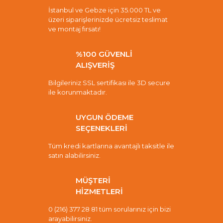
İstanbul ve Gebze için 35.000 TL ve
üzeri siparişlerinizde ücretsiz teslimat
ve montaj fırsatı!
%100 GÜVENLİ
ALIŞVERİŞ
Bilgileriniz SSL sertifikası ile 3D secure
ile korunmaktadır.
UYGUN ÖDEME
SEÇENEKLERİ
Tüm kredi kartlarına avantajlı taksitle ile
satın alabilirsiniz.
MÜŞTERİ
HİZMETLERİ
0 (216) 377 28 81 tüm sorularınız için bizi
arayabilirsiniz.