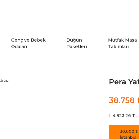
Genç ve Bebek
Düğün
Mutfak Masa
Odaları
Paketleri
Takımları
ı
Genç Odaları
Pera Ya
rı
Bebek Odaları
38.758 
şe Takımları
Ranzalar
4.823,26 TL d
odeller
30.000 tl
İstanbul 