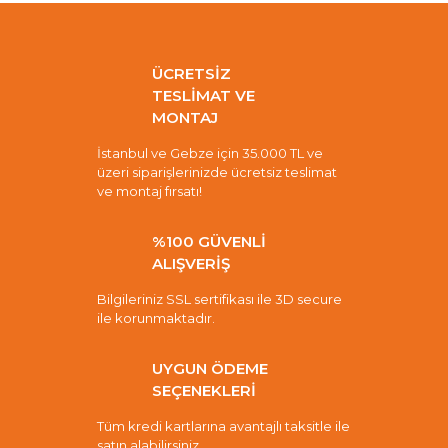
ÜCRETSİZ
TESLİMAT VE
MONTAJ
İstanbul ve Gebze için 35.000 TL ve
üzeri siparişlerinizde ücretsiz teslimat
ve montaj fırsatı!
%100 GÜVENLİ
ALIŞVERİŞ
Bilgileriniz SSL sertifikası ile 3D secure
ile korunmaktadır.
UYGUN ÖDEME
SEÇENEKLERİ
Tüm kredi kartlarına avantajlı taksitle ile
satın alabilirsiniz.