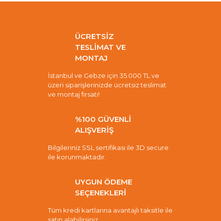
ÜCRETSİZ
TESLİMAT VE
MONTAJ
İstanbul ve Gebze için 35.000 TL ve
üzeri siparişlerinizde ücretsiz teslimat
ve montaj fırsatı!
%100 GÜVENLİ
ALIŞVERİŞ
Bilgileriniz SSL sertifikası ile 3D secure
ile korunmaktadır.
UYGUN ÖDEME
SEÇENEKLERİ
Tüm kredi kartlarına avantajlı taksitle ile
satın alabilirsiniz.