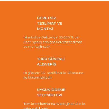
ÜCRETSİZ
TESLİMAT VE
MONTAJ
İstanbul ve Gebze için 35.000 TL ve
üzeri siparişlerinizde ücretsiz teslimat
ve montaj fırsatı!
%100 GÜVENLİ
ALIŞVERİŞ
Bilgileriniz SSL sertifikası ile 3D secure
ile korunmaktadır.
UYGUN ÖDEME
SEÇENEKLERİ
Tüm kredi kartlarına avantajlı taksitle ile
satın alabilirsiniz.