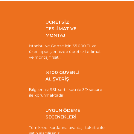
ÜCRETSİZ
TESLİMAT VE
MONTAJ
İstanbul ve Gebze için 35.000 TL ve
üzeri siparişlerinizde ücretsiz teslimat
ve montaj fırsatı!
%100 GÜVENLİ
ALIŞVERİŞ
Bilgileriniz SSL sertifikası ile 3D secure
ile korunmaktadır.
UYGUN ÖDEME
SEÇENEKLERİ
Tüm kredi kartlarına avantajlı taksitle ile
satın alabilirsiniz.