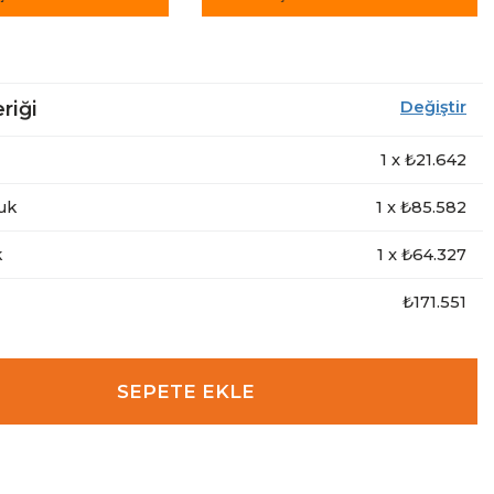
riği
Değiştir
1
x ₺
21.642
uk
1
x ₺
85.582
k
1
x ₺
64.327
₺171.551
SEPETE EKLE