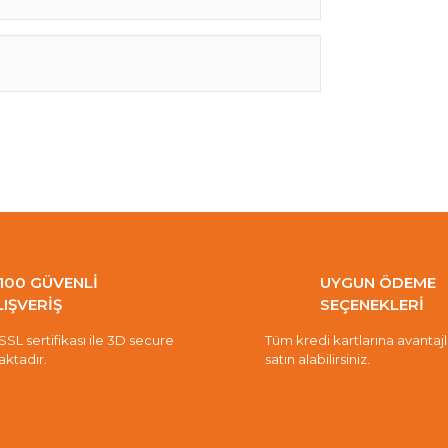
100 GÜVENLİ
UYGUN ÖDEME
LIŞVERİŞ
SEÇENEKLERİ
 SSL sertifikası ile 3D secure
Tüm kredi kartlarına avantajlı 
aktadır.
satın alabilirsiniz.