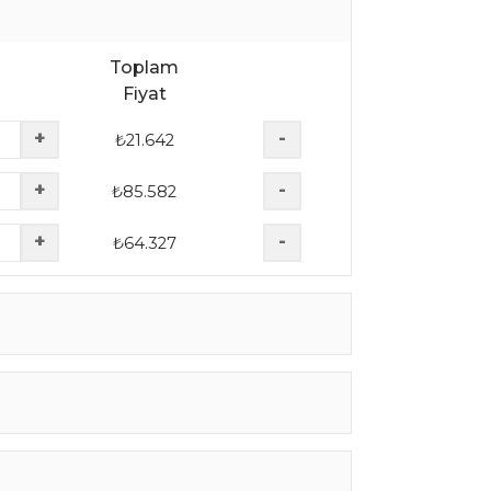
Toplam
Fiyat
+
-
₺
21.642
+
-
₺
85.582
+
-
₺
64.327