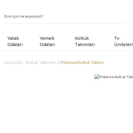
Yatak
Yemek
Koltuk
Tv
Odaları
Odaları
Takımları
Üniteleri
Anasayfa
Koltuk Takımları
Potenza Koltuk Takımı
Modern Yatak Odaları
Modern Yemek Odaları
Modern Koltuk Takımlar
Country Yatak Odaları
Kampanyalı Yemek Odaları
Avangard Koltuk Takımla
Kampanyalı Yatak Odaları
Sandalye ve Banklar
Kampanyalı Koltuk ve Kö
Shoowrom da Bulunan M
Köşe Koltuk Takımları