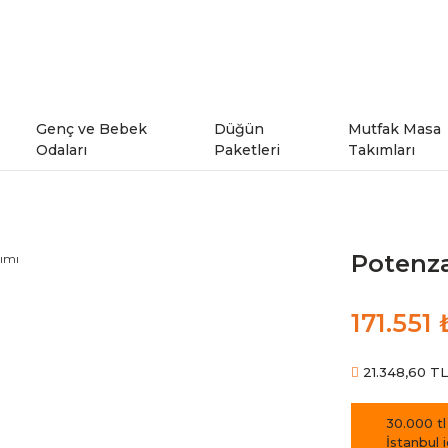
Genç ve Bebek
Düğün
Mutfak Masa
Odaları
Paketleri
Takımları
ı
Genç Odaları
Potenza
rı
Bebek Odaları
171.551 
şe Takımları
Ranzalar
21.348,60 TL 
odeller
30.000 tl
İstanbul 