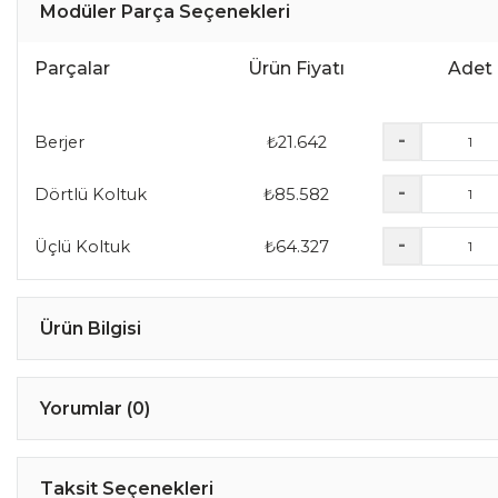
Modüler Parça Seçenekleri
Parçalar
Ürün Fiyatı
Adet
-
Berjer
₺
21.642
-
Dörtlü Koltuk
₺
85.582
-
Üçlü Koltuk
₺
64.327
Ürün Bilgisi
Yorumlar (0)
Taksit Seçenekleri