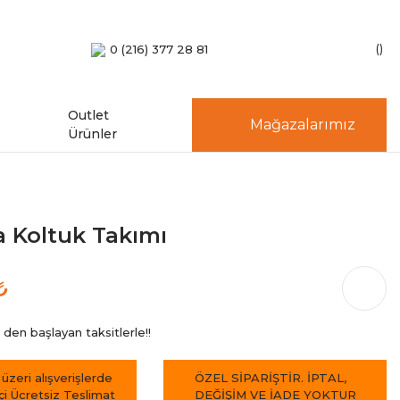
0 (216) 377 28 81
Outlet
Mağazalarımız
Ürünler
 Koltuk Takımı
₺
den başlayan taksitlerle!!
 üzeri alışverişlerde
ÖZEL SİPARİŞTİR. İPTAL,
içi Ücretsiz Teslimat
DEĞİŞİM VE İADE YOKTUR