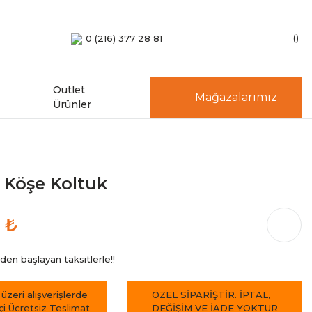
0 (216) 377 28 81
Outlet
Mağazalarımız
Ürünler
 Köşe Koltuk
 ₺
den başlayan taksitlerle!!
 üzeri alışverişlerde
ÖZEL SİPARİŞTİR. İPTAL,
içi Ücretsiz Teslimat
DEĞİŞİM VE İADE YOKTUR