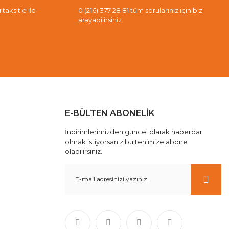
taksitle ile
0 (216) 377 28 81 tüm sorularınız için bizi
arayabilirsiniz.
E-BÜLTEN ABONELİK
İndirimlerimizden güncel olarak haberdar
olmak istiyorsanız bültenimize abone
olabilirsiniz.