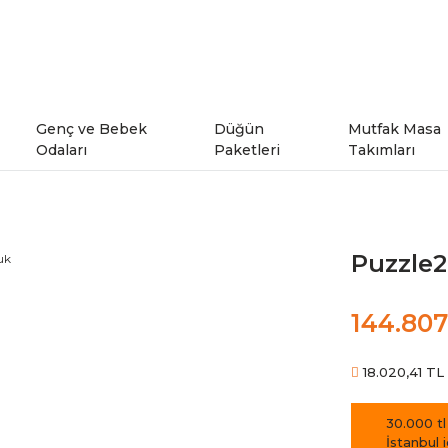
Genç ve Bebek
Düğün
Mutfak Masa
Odaları
Paketleri
Takımları
ı
Genç Odaları
Puzzle2
rı
Bebek Odaları
144.807
şe Takımları
Ranzalar
18.020,41 TL 
odeller
30.000 tl
İstanbul 