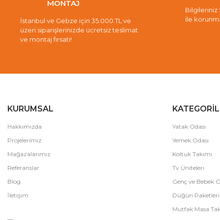
MONTAJ
Bilgileriniz
ile korunm
İstanbul ve Gebze için 35.000 TL ve
üzeri siparişlerinizde ücretsiz teslimat
ve montaj fırsatı!
KURUMSAL
KATEGORİL
Hakkımızda
Yatak Odası
Projelerimiz
Yemek Odası
Mağazalarımız
Koltuk Takımı
Referanslar
Tv Üniteleri
Blog
Genç ve Bebek O
İletişim
Düğün Paketleri
Mutfak Masa Tak