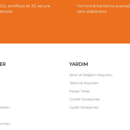
 SSL sertifikası ile 3D secure
Tüm kredi kartlarına avantajlı 
aktadır.
satın alabilirsiniz.
ER
YARDIM
İptal ve Değişim Koşulları
Teslimat Koşulları
Kargo Takip
Gizlilik Sözleşmesi
daları
Üyelik Sözleşmesi
ımları