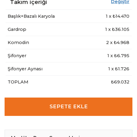
Takım içeriği
Değiştir
Başlık+Bazalı Karyola
1
x ₺
14.470
Gardrop
1
x ₺
36.105
Komodin
2
x ₺
4.968
Şifonyer
1
x ₺
6.795
Şifonyer Aynası
1
x ₺
1.726
TOPLAM
₺69.032
SEPETE EKLE