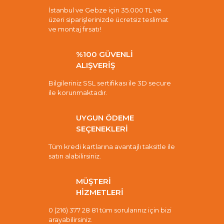
İstanbul ve Gebze için 35.000 TL ve
üzeri siparişlerinizde ücretsiz teslimat
ve montaj fırsatı!
%100 GÜVENLİ
ALIŞVERİŞ
Bilgileriniz SSL sertifikası ile 3D secure
ile korunmaktadır.
UYGUN ÖDEME
SEÇENEKLERİ
Tüm kredi kartlarına avantajlı taksitle ile
satın alabilirsiniz.
MÜŞTERİ
HİZMETLERİ
0 (216) 377 28 81 tüm sorularınız için bizi
arayabilirsiniz.