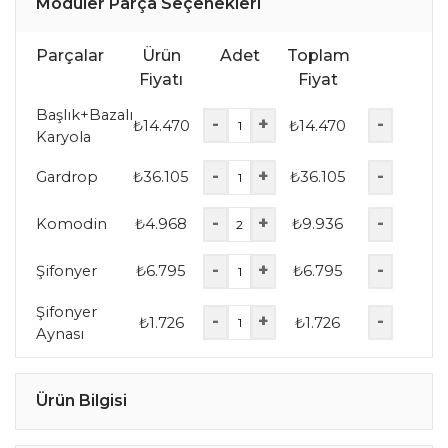
Modüler Parça Seçenekleri
Parçalar
Ürün
Adet
Toplam
Fiyatı
Fiyat
Başlık+Bazalı
-
+
-
₺
14.470
₺
14.470
Karyola
-
+
-
Gardrop
₺
36.105
₺
36.105
-
+
-
Komodin
₺
4.968
₺
9.936
-
+
-
Şifonyer
₺
6.795
₺
6.795
Şifonyer
-
+
-
₺
1.726
₺
1.726
Aynası
Ürün Bilgisi