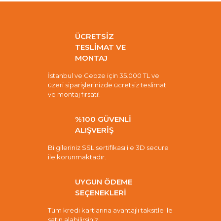
ÜCRETSİZ
TESLİMAT VE
MONTAJ
İstanbul ve Gebze için 35.000 TL ve
üzeri siparişlerinizde ücretsiz teslimat
ve montaj fırsatı!
%100 GÜVENLİ
ALIŞVERİŞ
Bilgileriniz SSL sertifikası ile 3D secure
ile korunmaktadır.
UYGUN ÖDEME
SEÇENEKLERİ
Tüm kredi kartlarına avantajlı taksitle ile
satın alabilirsiniz.