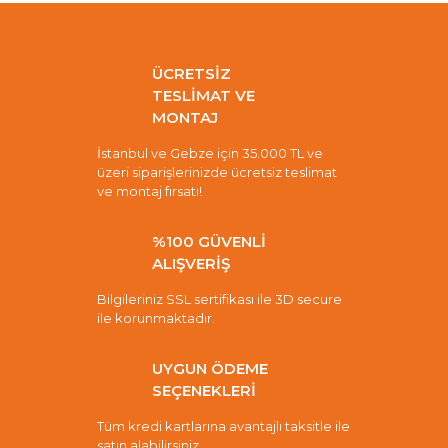
ÜCRETSİZ
TESLİMAT VE
MONTAJ
İstanbul ve Gebze için 35.000 TL ve
üzeri siparişlerinizde ücretsiz teslimat
ve montaj fırsatı!
%100 GÜVENLİ
ALIŞVERİŞ
Bilgileriniz SSL sertifikası ile 3D secure
ile korunmaktadır.
UYGUN ÖDEME
SEÇENEKLERİ
Tüm kredi kartlarına avantajlı taksitle ile
satın alabilirsiniz.