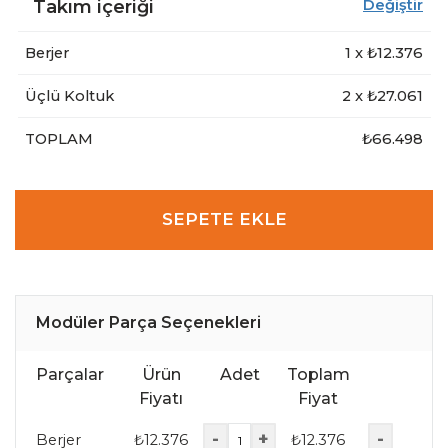
Takım içeriği
Değiştir
Berjer
1
x ₺
12.376
Üçlü Koltuk
2
x ₺
27.061
TOPLAM
₺66.498
SEPETE EKLE
Modüler Parça Seçenekleri
Parçalar
Ürün
Adet
Toplam
Fiyatı
Fiyat
-
+
-
Berjer
₺
12.376
₺
12.376