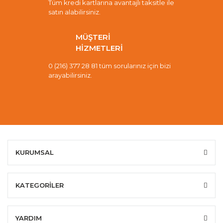
Tüm kredi kartlarına avantajlı taksitle ile
satın alabilirsiniz.
MÜŞTERİ
HİZMETLERİ
0 (216) 377 28 81 tüm sorularınız için bizi
arayabilirsiniz.
KURUMSAL
KATEGORİLER
YARDIM