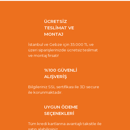
ÜCRETSİZ
TESLİMAT VE
MONTAJ
İstanbul ve Gebze için 35.000 TL ve
üzeri siparişlerinizde ücretsiz teslimat
ve montaj fırsatı!
%100 GÜVENLİ
ALIŞVERİŞ
Bilgileriniz SSL sertifikası ile 3D secure
ile korunmaktadır.
UYGUN ÖDEME
SEÇENEKLERİ
Tüm kredi kartlarına avantajlı taksitle ile
satın alabilirsiniz.