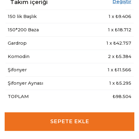
Takım içeriği
Değiştir
150 lik Başlık
1
x ₺
9.406
150*200 Baza
1
x ₺
18.712
Gardrop
1
x ₺
42.757
Komodin
2
x ₺
5.384
Şifonyer
1
x ₺
11.566
Şifonyer Aynası
1
x ₺
5.295
TOPLAM
₺98.504
SEPETE EKLE