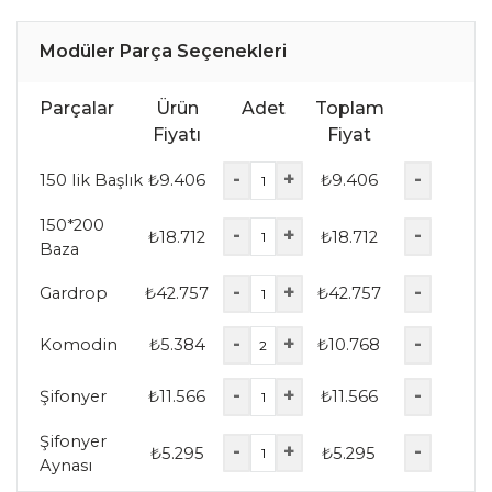
Modüler Parça Seçenekleri
Parçalar
Ürün
Adet
Toplam
Fiyatı
Fiyat
-
+
-
150 lik Başlık
₺
9.406
₺
9.406
150*200
-
+
-
₺
18.712
₺
18.712
Baza
-
+
-
Gardrop
₺
42.757
₺
42.757
-
+
-
Komodin
₺
5.384
₺
10.768
-
+
-
Şifonyer
₺
11.566
₺
11.566
Şifonyer
-
+
-
₺
5.295
₺
5.295
Aynası