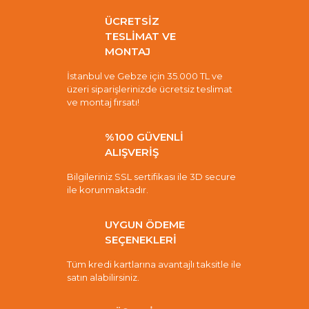
ÜCRETSİZ
TESLİMAT VE
MONTAJ
İstanbul ve Gebze için 35.000 TL ve
üzeri siparişlerinizde ücretsiz teslimat
ve montaj fırsatı!
%100 GÜVENLİ
ALIŞVERİŞ
Bilgileriniz SSL sertifikası ile 3D secure
ile korunmaktadır.
UYGUN ÖDEME
SEÇENEKLERİ
Tüm kredi kartlarına avantajlı taksitle ile
satın alabilirsiniz.