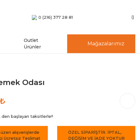
0 (216) 377 28 81
Outlet
Mağazalarımız
Ürünler
Yemek Odası
 ₺
den başlayan taksitlerle!!
 üzeri alışverişlerde
ÖZEL SİPARİŞTİR. İPTAL,
içi Ücretsiz Teslimat
DEĞİŞİM VE İADE YOKTUR