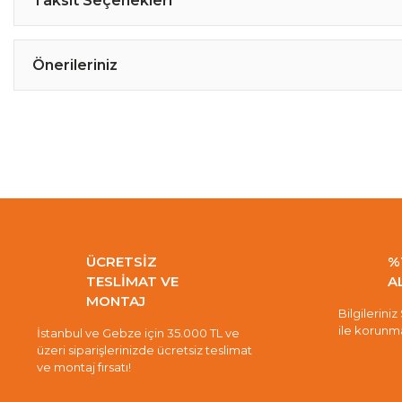
Taksit Seçenekleri
Önerileriniz
ÜCRETSİZ
%
TESLİMAT VE
A
MONTAJ
Bilgileriniz
ile korunm
İstanbul ve Gebze için 35.000 TL ve
üzeri siparişlerinizde ücretsiz teslimat
ve montaj fırsatı!