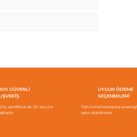
100 GÜVENLİ
UYGUN ÖDEME
LIŞVERİŞ
SEÇENEKLERİ
 SSL sertifikası ile 3D secure
Tüm kredi kartlarına avantajlı 
aktadır.
satın alabilirsiniz.