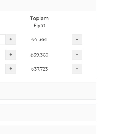
Toplam
Fiyat
+
-
₺
41.881
+
-
₺
39.360
+
-
₺
37.723