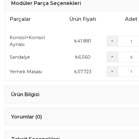
Modüler Parça Seçenekleri
Parçalar
Ürün Fiyatı
Adet
Konsol+Konsol
-
₺
41.881
Aynası
-
Sandalye
₺
6.560
-
Yemek Masası
₺
37.723
Ürün Bilgisi
Yorumlar (0)