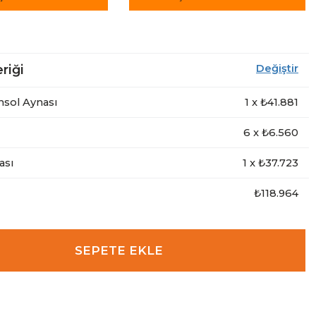
riği
Değiştir
sol Aynası
1
x ₺
41.881
6
x ₺
6.560
ası
1
x ₺
37.723
₺118.964
SEPETE EKLE