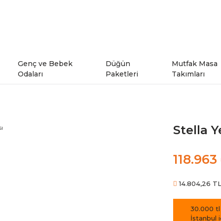
Genç ve Bebek
Düğün
Mutfak Masa
Odaları
Paketleri
Takımları
ı
Genç Odaları
Stella 
rı
Bebek Odaları
118.963
şe Takımları
Ranzalar
14.804,26 TL 
odeller
30.000 tl
İstanbul 