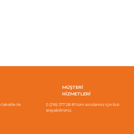
MÜŞTERİ
HİZMETLERİ
taksitle ile
0 (216) 377 28 81 tüm sorularınız için bizi
arayabilirsiniz.