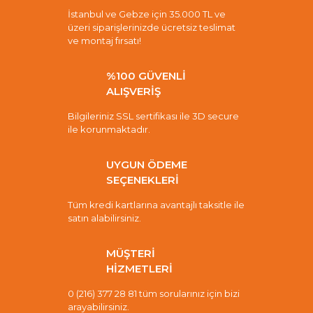
İstanbul ve Gebze için 35.000 TL ve
üzeri siparişlerinizde ücretsiz teslimat
ve montaj fırsatı!
%100 GÜVENLİ
ALIŞVERİŞ
Bilgileriniz SSL sertifikası ile 3D secure
ile korunmaktadır.
UYGUN ÖDEME
SEÇENEKLERİ
Tüm kredi kartlarına avantajlı taksitle ile
satın alabilirsiniz.
MÜŞTERİ
HİZMETLERİ
0 (216) 377 28 81 tüm sorularınız için bizi
arayabilirsiniz.