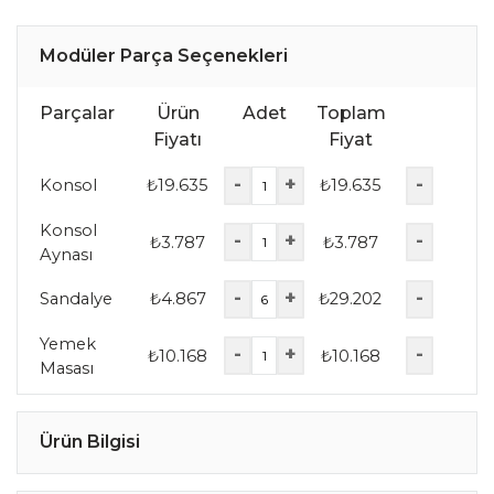
Modüler Parça Seçenekleri
Parçalar
Ürün
Adet
Toplam
Fiyatı
Fiyat
-
+
-
Konsol
₺
19.635
₺
19.635
Konsol
-
+
-
₺
3.787
₺
3.787
Aynası
-
+
-
Sandalye
₺
4.867
₺
29.202
Yemek
-
+
-
₺
10.168
₺
10.168
Masası
Ürün Bilgisi