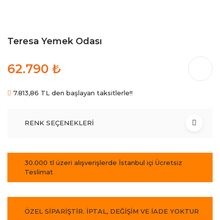
Teresa Yemek Odası
62.790 ₺
7.813,86 TL den başlayan taksitlerle!!
RENK SEÇENEKLERİ
30.000 tl üzeri alışverişlerde İstanbul içi Ücretsiz
Teslimat
ÖZEL SİPARİŞTİR. İPTAL, DEĞİŞİM VE İADE YOKTUR