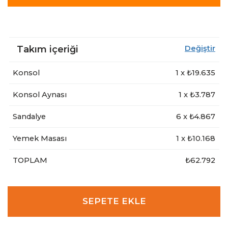
Takım içeriği
Değiştir
Konsol
1
x ₺
19.635
Konsol Aynası
1
x ₺
3.787
Sandalye
6
x ₺
4.867
Yemek Masası
1
x ₺
10.168
TOPLAM
₺62.792
SEPETE EKLE