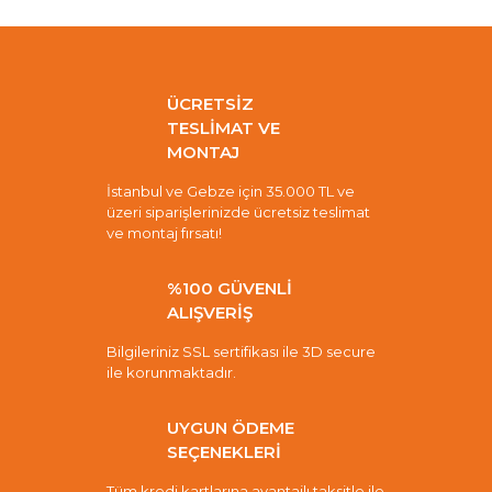
ÜCRETSİZ
TESLİMAT VE
MONTAJ
İstanbul ve Gebze için 35.000 TL ve
üzeri siparişlerinizde ücretsiz teslimat
ve montaj fırsatı!
%100 GÜVENLİ
ALIŞVERİŞ
Bilgileriniz SSL sertifikası ile 3D secure
ile korunmaktadır.
UYGUN ÖDEME
SEÇENEKLERİ
Tüm kredi kartlarına avantajlı taksitle ile