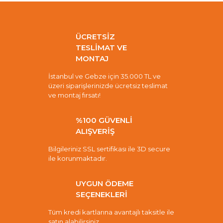
ÜCRETSİZ
TESLİMAT VE
MONTAJ
İstanbul ve Gebze için 35.000 TL ve
üzeri siparişlerinizde ücretsiz teslimat
ve montaj fırsatı!
%100 GÜVENLİ
ALIŞVERİŞ
Bilgileriniz SSL sertifikası ile 3D secure
ile korunmaktadır.
UYGUN ÖDEME
SEÇENEKLERİ
Tüm kredi kartlarına avantajlı taksitle ile
satın alabilirsiniz.