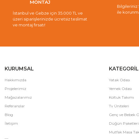
MONTAJ
Bilgileriniz
ile korunm
İstanbul ve Gebze için 35.000 TL ve
üzeri siparişlerinizde ücretsiz teslimat
ve montaj fırsatı!
KURUMSAL
KATEGORİL
Hakkımızda
Yatak Odası
Projelerimiz
Yemek Odası
Mağazalarımız
Koltuk Takımı
Referanslar
Tv Üniteleri
Blog
Genç ve Bebek O
İletişim
Düğün Paketleri
Mutfak Masa Tak