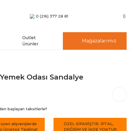
0 (216) 377 28 81
Outlet
Mağazalarımız
Ürünler
 Yemek Odası Sandalye
en başlayan taksitlerle!!
 üzeri alışverişlerde
ÖZEL SİPARİŞTİR. İPTAL,
içi Ücretsiz Teslimat
DEĞİŞİM VE İADE YOKTUR