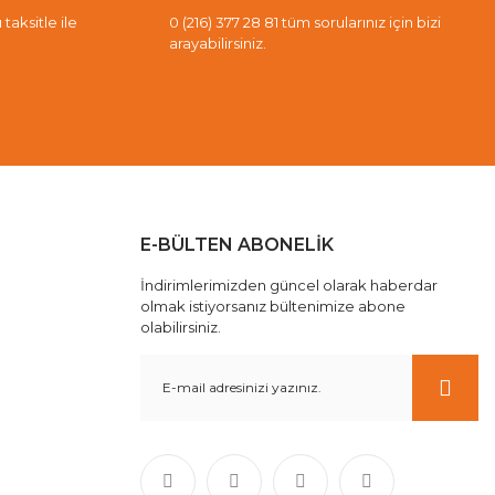
taksitle ile
0 (216) 377 28 81 tüm sorularınız için bizi
arayabilirsiniz.
E-BÜLTEN ABONELİK
İndirimlerimizden güncel olarak haberdar
olmak istiyorsanız bültenimize abone
olabilirsiniz.