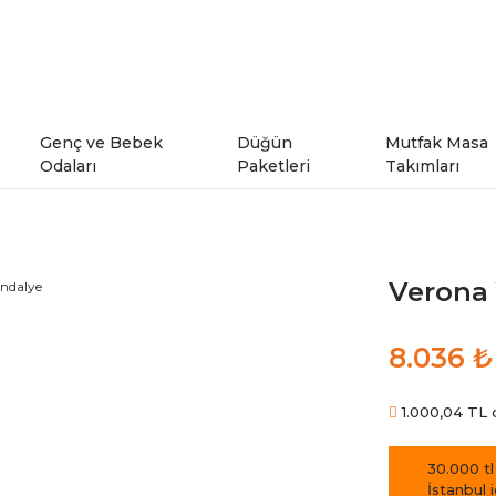
Genç ve Bebek
Düğün
Mutfak Masa
Odaları
Paketleri
Takımları
ı
Genç Odaları
Verona
rı
Bebek Odaları
8.036 ₺
şe Takımları
Ranzalar
1.000,04 TL d
odeller
30.000 tl
İstanbul 