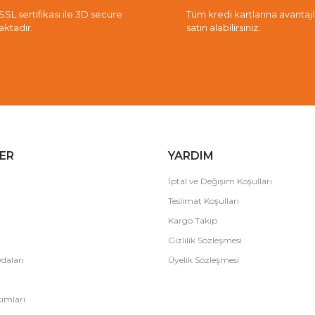
 SSL sertifikası ile 3D secure
Tüm kredi kartlarına avantajlı 
aktadır.
satın alabilirsiniz.
ER
YARDIM
İptal ve Değişim Koşulları
Teslimat Koşulları
Kargo Takip
Gizlilik Sözleşmesi
daları
Üyelik Sözleşmesi
ımları