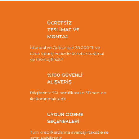
ÜCRETSİZ
TESLİMAT VE
MONTAJ
İstanbul ve Gebze için 35.000 TL ve
üzeri siparişlerinizde ücretsiz teslimat
ve montaj fırsatı!
%100 GÜVENLİ
ALIŞVERİŞ
Bilgileriniz SSL sertifikası ile 3D secure
ile korunmaktadır.
UYGUN ÖDEME
SEÇENEKLERİ
Tüm kredi kartlarına avantajlı taksitle ile
satın alabilirsiniz.