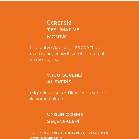
ÜCRETSİZ
TESLİMAT VE
MONTAJ
İstanbul ve Gebze için 35.000 TL ve
üzeri siparişlerinizde ücretsiz teslimat
ve montaj fırsatı!
%100 GÜVENLİ
ALIŞVERİŞ
Bilgileriniz SSL sertifikası ile 3D secure
ile korunmaktadır.
UYGUN ÖDEME
SEÇENEKLERİ
Tüm kredi kartlarına avantajlı taksitle ile
satın alabilirsiniz.