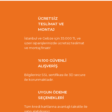
ÜCRETSİZ
TESLİMAT VE
MONTAJ
İstanbul ve Gebze için 35.000 TL ve
üzeri siparişlerinizde ücretsiz teslimat
ve montaj fırsatı!
%100 GÜVENLİ
ALIŞVERİŞ
Bilgileriniz SSL sertifikası ile 3D secure
ile korunmaktadır.
UYGUN ÖDEME
SEÇENEKLERİ
Tüm kredi kartlarına avantajlı taksitle ile
satın alabilirsiniz.