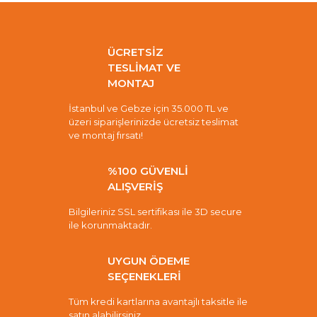
ÜCRETSİZ
TESLİMAT VE
MONTAJ
İstanbul ve Gebze için 35.000 TL ve
üzeri siparişlerinizde ücretsiz teslimat
ve montaj fırsatı!
%100 GÜVENLİ
ALIŞVERİŞ
Bilgileriniz SSL sertifikası ile 3D secure
ile korunmaktadır.
UYGUN ÖDEME
SEÇENEKLERİ
Tüm kredi kartlarına avantajlı taksitle ile
satın alabilirsiniz.