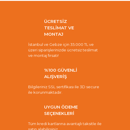
ÜCRETSİZ
TESLİMAT VE
MONTAJ
İstanbul ve Gebze için 35.000 TL ve
üzeri siparişlerinizde ücretsiz teslimat
ve montaj fırsatı!
%100 GÜVENLİ
ALIŞVERİŞ
Bilgileriniz SSL sertifikası ile 3D secure
ile korunmaktadır.
UYGUN ÖDEME
SEÇENEKLERİ
Tüm kredi kartlarına avantajlı taksitle ile
satın alabilirsiniz.