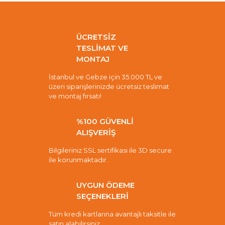
ÜCRETSİZ
TESLİMAT VE
MONTAJ
İstanbul ve Gebze için 35.000 TL ve
üzeri siparişlerinizde ücretsiz teslimat
ve montaj fırsatı!
%100 GÜVENLİ
ALIŞVERİŞ
Bilgileriniz SSL sertifikası ile 3D secure
ile korunmaktadır.
UYGUN ÖDEME
SEÇENEKLERİ
Tüm kredi kartlarına avantajlı taksitle ile
satın alabilirsiniz.